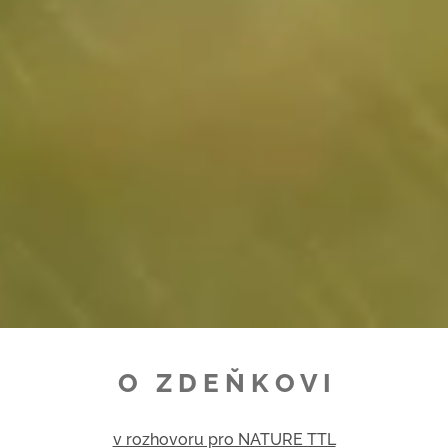
O Z D E Ň K O V I
v rozhovoru pro NATURE TTL