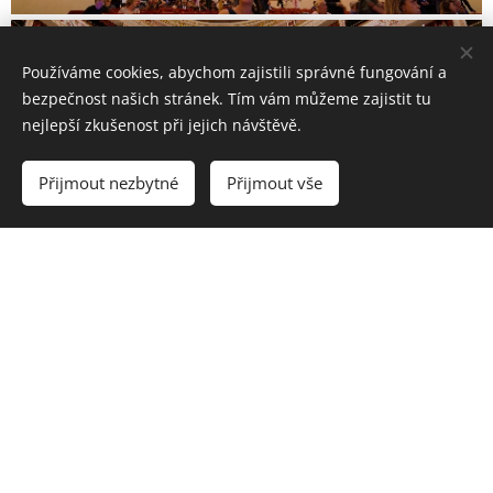
Používáme cookies, abychom zajistili správné fungování a
bezpečnost našich stránek. Tím vám můžeme zajistit tu
nejlepší zkušenost při jejich návštěvě.
Přijmout nezbytné
Přijmout vše