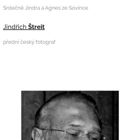
Srdečně Jindra a Agnes ze Sovince
Jindřich
Štreit
přední český fotograf