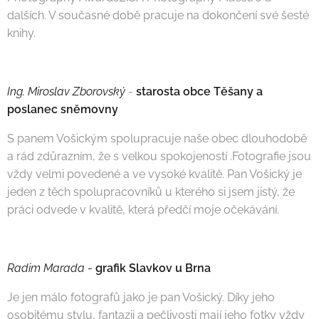
dalších. V současné době pracuje na dokončení své šesté
knihy.
Ing.
Miroslav Zborovský
-
starosta obce Těšany a
poslanec sněmovny
S panem Vošickým spolupracuje naše obec dlouhodobě
a rád zdůrazním, že s velkou spokojeností .Fotografie jsou
vždy velmi povedené a ve vysoké kvalitě. Pan Vošický je
jeden z těch spolupracovníků u kterého si jsem jistý, že
práci odvede v kvalitě, která předčí moje očekávání.
Radim Marada
-
grafik Slavkov u Brna
Je jen málo fotografů jako je pan Vošický. Díky jeho
osobitému stylu, fantazii a pečlivosti mají jeho fotky vždy