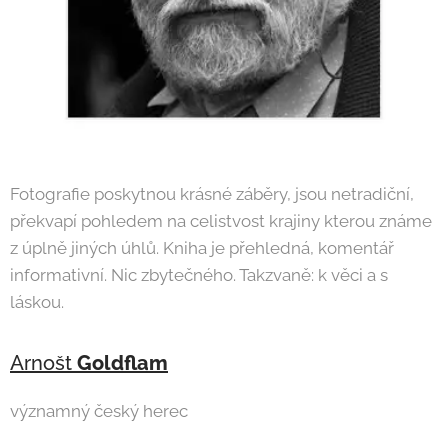
Fotografie poskytnou krásné záběry, jsou netradiční,
překvapí pohledem na celistvost krajiny kterou známe
z úplně jiných úhlů. Kniha je přehledná, komentář
informativní. Nic zbytečného. Takzvaně: k věci a s
láskou.
Arnošt
Goldflam
významný český herec