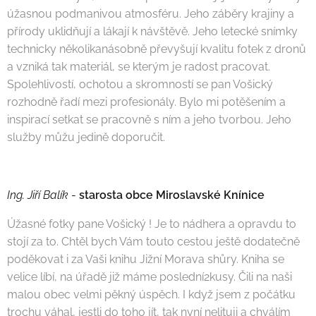
úžasnou podmanivou atmosféru. Jeho záběry krajiny a
přírody uklidňují a lákají k návštěvě. Jeho letecké snímky
technicky několikanásobně převyšují kvalitu fotek z dronů
a vzniká tak materiál, se kterým je radost pracovat.
Spolehlivostí, ochotou a skromností se pan Vošický
rozhodně řadí mezi profesionály. Bylo mi potěšením a
inspirací setkat se pracovně s ním a jeho tvorbou. Jeho
služby můžu jedině doporučit.
Ing. Jiří Balík
-
starosta obce Miroslavské Knínice
Úžasné fotky pane Vošický ! Je to nádhera a opravdu to
stojí za to. Chtěl bych Vám touto cestou ještě dodatečně
poděkovat i za Vaši knihu Jižní Morava shůry. Kniha se
velice líbí, na úřadě již máme poslední2kusy. Čili na naši
malou obec velmi pěkný úspěch. I když jsem z počátku
trochu váhal, jestli do toho jít, tak nyní nelituji a chválím