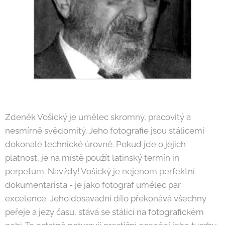
Zdeněk Vošický je umělec skromný, pracovitý a
nesmírně svědomitý. Jeho fotografie jsou stálicemi
dokonalé technické úrovně. Pokud jde o jejich
platnost, je na místě použít latinský termín in
perpetum. Navždy! Vošický je nejenom perfektní
dokumentarista - je jako fotograf umělec par
excelence. Jeho dosavadní dílo překonává všechny
peřeje a jezy času, stává se stálicí na fotografickém