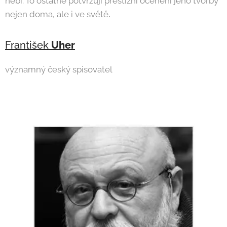
nebi. To ostatně potvrzují prestižní ocenění jeho tvorby
nejen doma, ale i ve světě
.
František
Uher
významný český spisovatel