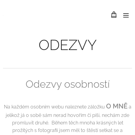
.
ODEZVY
Odezvy osobností
O MNĚ
Na každém osobním webu naleznete záložku
a
jelikož já o sobě sám nerad hovořím či píši, nechám zde
promluvit druhé. Během těch mnoha krásných let
prožitých s fotografií jsem měl to štěstí setkat se a