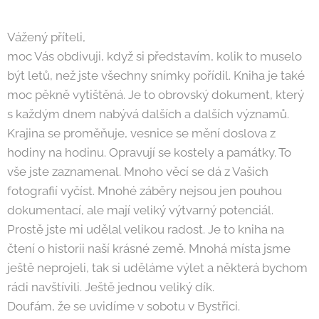
Vážený příteli,
moc Vás obdivuji, když si představím, kolik to muselo
být letů, než jste všechny snímky pořídil. Kniha je také
moc pěkně vytištěná. Je to obrovský dokument, který
s každým dnem nabývá dalších a dalších významů.
Krajina se proměňuje, vesnice se mění doslova z
hodiny na hodinu. Opravují se kostely a památky. To
vše jste zaznamenal. Mnoho věcí se dá z Vašich
fotografií vyčíst. Mnohé záběry nejsou jen pouhou
dokumentací, ale mají veliký výtvarný potenciál.
Prostě jste mi udělal velikou radost. Je to kniha na
čtení o historii naší krásné země. Mnohá místa jsme
ještě neprojeli, tak si uděláme výlet a některá bychom
rádi navštívili. Ještě jednou veliký dík.
Doufám, že se uvidíme v sobotu v Bystřici.