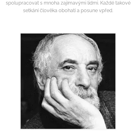
spolupracovat s mnoha zajímavými lidmi. Každé takové
setkání člověka obohatí a posune vpřed.