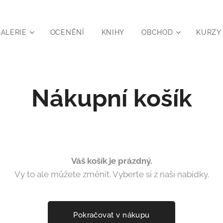
ALERIE
OCENĚNÍ
KNIHY
OBCHOD
KURZY
Nákupní košík
Váš košík je prázdný.
Vy to ale můžete změnit. Vyberte si z naší nabídky.
Pokračovat v nákupu