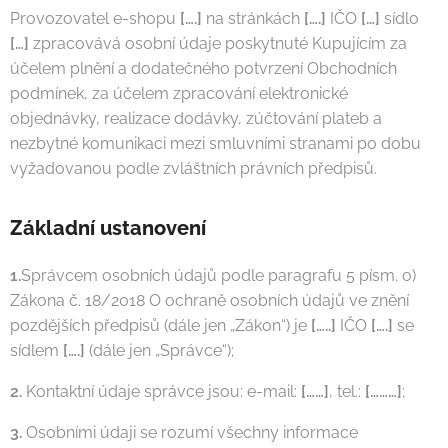
Provozovatel e-shopu
[….]
na stránkách
[….]
IČO
[…]
sídlo
[…]
zpracovává osobní údaje poskytnuté Kupujícím za
účelem plnění a dodatečného potvrzení Obchodních
podmínek, za účelem zpracování elektronické
objednávky, realizace dodávky, zúčtování plateb a
nezbytné komunikaci mezi smluvními stranami po dobu
vyžadovanou podle zvláštních právních předpisů.
Základní ustanovení
1.
Správcem osobních údajů podle paragrafu 5 písm. o)
Zákona č. 18/2018 O ochraně osobních údajů ve znění
pozdějších předpisů (dále jen „Zákon“) je
[…..]
IČO
[….]
se
sídlem
[….]
(dále jen „Správce“);
2.
Kontaktní údaje správce jsou: e-mail:
[……]
, tel.:
[………]
;
3.
Osobními údaji se rozumí všechny informace