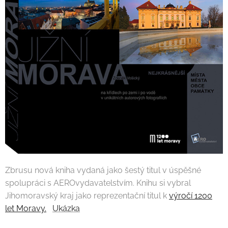
Zbrusu nová kniha vydaná jako šestý titul v úspěšné
spolupráci s AEROvydavatelstvím. Knihu si vybral
Jihomoravský kraj jako reprezentační titul k
výročí 1200
let Moravy.
Ukázka