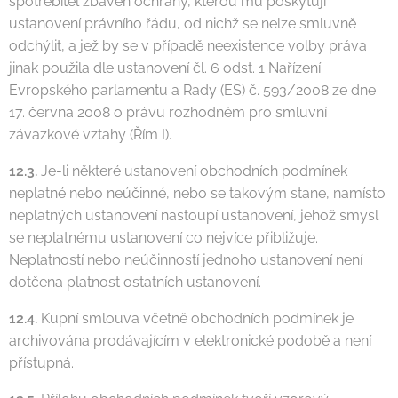
spotřebitel zbaven ochrany, kterou mu poskytují
ustanovení právního řádu, od nichž se nelze smluvně
odchýlit, a jež by se v případě neexistence volby práva
jinak použila dle ustanovení čl. 6 odst. 1 Nařízení
Evropského parlamentu a Rady (ES) č. 593/2008 ze dne
17. června 2008 o právu rozhodném pro smluvní
závazkové vztahy (Řím I).
12.3.
Je-li některé ustanovení obchodních podmínek
neplatné nebo neúčinné, nebo se takovým stane, namísto
neplatných ustanovení nastoupí ustanovení, jehož smysl
se neplatnému ustanovení co nejvíce přibližuje.
Neplatností nebo neúčinností jednoho ustanovení není
dotčena platnost ostatních ustanovení.
12.4.
Kupní smlouva včetně obchodních podmínek je
archivována prodávajícím v elektronické podobě a není
přístupná.