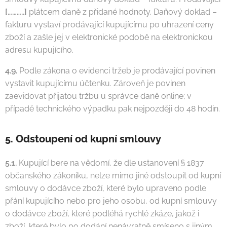
[………..]
plátcem daně z přidané hodnoty. Daňový doklad –
fakturu vystaví prodávající kupujícímu po uhrazení ceny
zboží a zašle jej v elektronické podobě na elektronickou
adresu kupujícího.
4.9.
Podle zákona o evidenci tržeb je prodávající povinen
vystavit kupujícímu účtenku. Zároveň je povinen
zaevidovat přijatou tržbu u správce daně online; v
případě technického výpadku pak nejpozději do 48 hodin.
5. Odstoupení od kupní smlouvy
5.1.
Kupující bere na vědomí, že dle ustanovení § 1837
občanského zákoníku, nelze mimo jiné odstoupit od kupní
smlouvy o dodávce zboží, které bylo upraveno podle
přání kupujícího nebo pro jeho osobu, od kupní smlouvy
o dodávce zboží, které podléhá rychlé zkáze, jakož i
zboží, které bylo po dodání nenávratně smíseno s jiným