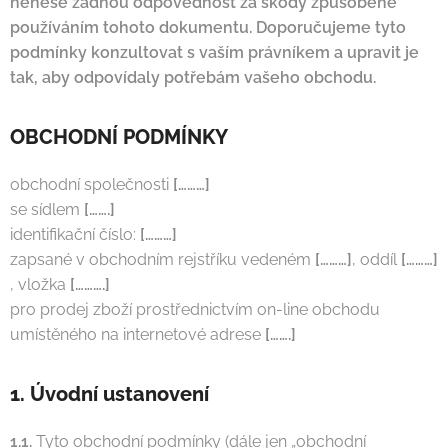
nenese žádnou odpovědnost za škody způsobené
používáním tohoto dokumentu. Doporučujeme tyto
podmínky konzultovat s vaším právníkem a upravit je
tak, aby odpovídaly potřebám vašeho obchodu.
OBCHODNÍ PODMÍNKY
obchodní společnosti
[………]
se sídlem
[…….]
identifikační číslo:
[………]
zapsané v obchodním rejstříku vedeném
[………]
, oddíl
[………]
, vložka
[……….]
pro prodej zboží prostřednictvím on-line obchodu
umístěného na internetové adrese
[…….]
1. Úvodní ustanovení
1.1.
Tyto obchodní podmínky (dále jen „obchodní