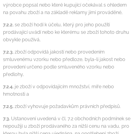
výrobce popsal nebo které kupující očekával s ohledem
na povahu zboží a na základě reklamy jimi prováděné,
7.2.2.
se zboží hodí k účelu, který pro jeho použití
prodávající uvádí nebo ke kterému se zboží tohoto druhu
obvykle používá,
7.2.3.
zboží odpovídá jakostí nebo provedením
smluvenému vzorku nebo předloze, byla-li jakost nebo
provedení určeno podle smluveného vzorku nebo
předlohy,
7.2.4.
je zboží v odpovídajícím množství, míře nebo
hmotnosti a
7.2.5.
zboží vyhovuje požadavkům právních předpisů.
7.3.
Ustanovení uvedená v čl. 7.2 obchodních podmínek se
nepoužijí u zboží prodávaného za nižší cenu na vadu, pro
kterou byla nižší cena ujednána, na opotřebení zboží