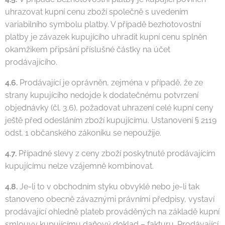
uhrazovat kupní cenu zboží společně s uvedením
variabilního symbolu platby. V případě bezhotovostní
platby je závazek kupujícího uhradit kupní cenu splněn
okamžikem připsání příslušné částky na účet
prodávajícího.
4.6.
Prodávající je oprávněn, zejména v případě, že ze
strany kupujícího nedojde k dodatečnému potvrzení
objednávky (čl. 3.6), požadovat uhrazení celé kupní ceny
ještě před odesláním zboží kupujícímu. Ustanovení § 2119
odst. 1 občanského zákoníku se nepoužije.
4.7.
Případné slevy z ceny zboží poskytnuté prodávajícím
kupujícímu nelze vzájemně kombinovat.
4.8.
Je-li to v obchodním styku obvyklé nebo je-li tak
stanoveno obecně závaznými právními předpisy, vystaví
prodávající ohledně plateb prováděných na základě kupní
smlouvy kupujícímu daňový doklad – fakturu. Prodávající