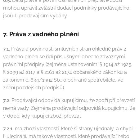
6.5.
Další práva a povinnosti stran při přepravě zboží
mohou upravit zvláštní dodací podmínky prodávajícího,
jsou-li prodávajícím vydány.
7. Práva z vadného plnění
7.1.
Práva a povinnosti smluvních stran ohledně práv z
vadného plnění se řídí příslušnými obecně závaznými
právními předpisy (zejména ustanoveními § 1914 až 1925,
§ 2099 až 2117 a § 2161 až 2174 občanského zákoníku a
zákonem č. 634/1992 Sb., o ochraně spotřebitele, ve
znění pozdějších předpisů).
7.2.
Prodávající odpovídá kupujícímu, že zboží při převzetí
nemá vady. Zejména prodávající odpovídá kupujícímu, že
v době, kdy kupující zboží převzal:
7.2.1.
má zboží vlastnosti, které si strany ujednaly, a chybí-
li ujednání, má takové vlastnosti, které prodávající nebo