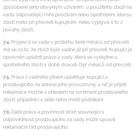
způsobené jeho obvyklým užíváním, u použitého zboží na
vadu odpovídající míře používání nebo opotřebení, kterou
zboží mělo při převzetí kupujícím, nebo vyplývá-li to z
povahy zboží.
7.4.
Projeví-li se vada v průběhu šesti měsíců od převzetí,
má se za to, že zboží bylo vadné již při převzetí. Kupující je
oprávněn uplatnit právo z vady, která se vyskytne u
spotřebního zboží v době dvaceti čtyř měsíců od převzetí.
7.5.
Práva z vadného plnění uplatňuje kupující u
prodávajícího na adrese jeho provozovny, v níž je přijetí
reklamace možné s ohledem na sortiment prodávaného
zboží, případně i v sídle nebo místě podnikání.
7.6.
Další práva a povinnosti stran související s
odpovědností prodávajícího za vady může upravit
reklamační řád prodávajícího.