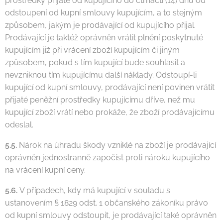
prostředky přijaté od kupujícího do čtrnácti (14) dnů od
odstoupení od kupní smlouvy kupujícím, a to stejným
způsobem, jakým je prodávající od kupujícího přijal.
Prodávající je taktéž oprávněn vrátit plnění poskytnuté
kupujícím již při vrácení zboží kupujícím či jiným
způsobem, pokud s tím kupující bude souhlasit a
nevzniknou tím kupujícímu další náklady. Odstoupí-li
kupující od kupní smlouvy, prodávající není povinen vrátit
přijaté peněžní prostředky kupujícímu dříve, než mu
kupující zboží vrátí nebo prokáže, že zboží prodávajícímu
odeslal.
5.5.
Nárok na úhradu škody vzniklé na zboží je prodávající
oprávněn jednostranně započíst proti nároku kupujícího
na vrácení kupní ceny.
5.6.
V případech, kdy má kupující v souladu s
ustanovením § 1829 odst. 1 občanského zákoníku právo
od kupní smlouvy odstoupit, je prodávající také oprávněn