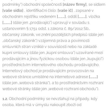
podmínky“) obchodní společnosti
[název firmy]
, se sídlem
[vaše sídlo]
, identifikační číslo:
[vaše ič]
, zapsané v
obchodním rejstříku vedeném
[………]
, oddíl
[………]
, vložka
[……….]
(dále jen „prodávající“) upravují v souladu s
ustanovením § 1751 odst. 1 zákona č. 89/2012 Sb.,
občanský zákoník, ve znění pozdějších předpisů (dále jen
„občanský zákoník“) vzájemná práva a povinnosti
smluvních stran vzniklé v souvislosti nebo na základě
kupní smlouvy (dále jen „kupní smlouva“) uzavírané mezi
prodávajícím a jinou fyzickou osobou (dále jen „kupující“)
prostřednictvím internetového obchodu prodávajícího.
Internetový obchod je prodávajícím provozován na
webové stránce umístěné na internetové adrese
[………]
(dále jen „webová stránka“), a to prostřednictvím rozhraní
webové stránky (dále jen „webové rozhraní obchodu“).
1.2.
Obchodní podmínky se nevztahují na případy, kdy
osoba, která má v úmyslu nakoupit zboží od