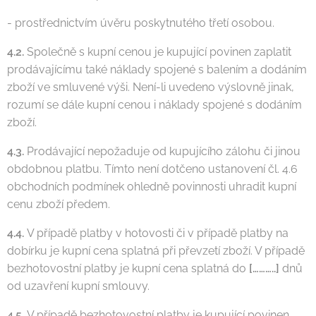
- prostřednictvím úvěru poskytnutého třetí osobou.
4.2.
Společně s kupní cenou je kupující povinen zaplatit
prodávajícímu také náklady spojené s balením a dodáním
zboží ve smluvené výši. Není-li uvedeno výslovně jinak,
rozumí se dále kupní cenou i náklady spojené s dodáním
zboží.
4.3.
Prodávající nepožaduje od kupujícího zálohu či jinou
obdobnou platbu. Tímto není dotčeno ustanovení čl. 4.6
obchodních podmínek ohledně povinnosti uhradit kupní
cenu zboží předem.
4.4.
V případě platby v hotovosti či v případě platby na
dobírku je kupní cena splatná při převzetí zboží. V případě
bezhotovostní platby je kupní cena splatná do
[………..]
dnů
od uzavření kupní smlouvy.
4.5.
V případě bezhotovostní platby je kupující povinen