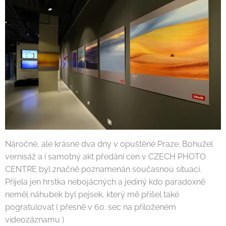
Náročné, ale krásné dva dny v opuštěné Praze. Bohužel
vernisáž a i samotný akt předání cen v CZECH PHOTO
CENTRE byl značně poznamenán současnou situací.
Přijela jen hrstka nebojácných a jediný kdo paradoxně
neměl náhubek byl pejsek, který mě přišel také
pogratulovat ( přesně v 60. sec na přiloženém
videozáznamu )